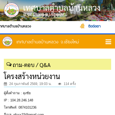
เทศบาลตำบลบ้านหลวง
อ.จอมทอง จ.เชียงใหม่
งเทศบาลตำบลบ้านหลวง
ติดต่อเรา
ถาม-ตอบ / Q&A
โครงสร้างหน่วยงาน
24 กุมภาพันธ์ 2569, 19:03 น.
114 ครั้ง
ผู้ตั้งคำถาม : ลุงชัย
IP : 104.28.246.148
โทรศัพท์: 0874101236
อีเมล: gfxxx33@gmail.com