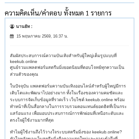
ความคิดเห็น/คำตอบ ทั้งหมด 1 รายการ
นานยัท :
15 พฤษภาคม 2569, 16:37 น.
สัมผัสประสบการณ์ความบันเทิงสำหรับผู้ใหญ่เต็มรูปแบบที่
keekub.online
ศูนย์รวมแพลตฟอร์มสตรีมมิ่งยอดนิยมที่ตอบโจทย์ทุกความเป็น
ส่วนตัวของคุณ
ในปัจจุบัน แพลตฟอร์มความบันเทิงออนไลน์สำหรับผู้ใหญ่มีการ
เติบโตและพัฒนาไปอย่างมาก ทั้งในเรื่องของความคมชัดและ
ระบบการจัดเก็บข้อมูลที่รวดเร็ว เว็บไซต์ keekub.online พร้อม
ทำหน้าที่เป็นสื่อกลางในการรวบรวมคอนเทนต์ยอดฮิตที่เป็นกระ
แสร้อนแรง เพื่อมอบประสบการณ์การพักผ่อนที่เหนือระดับและ
ตรงใจผู้ใช้งานมากที่สุด
ทำไมผู้ใช้งานถึงไว้วางใจระบบสตรีมมิ่งของ keekub.online?
หัวใจหลักของเว็บสตรีมมิ่งคือความสดใหม่และการเข้าถึงที่