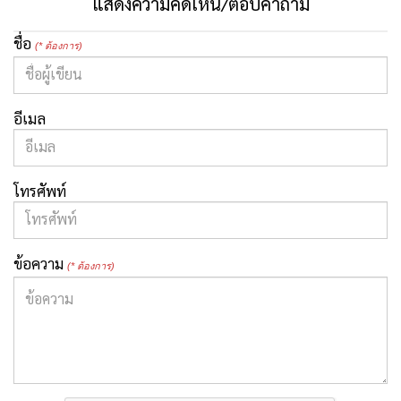
แสดงความคิดเห็น/ตอบคำถาม
ชื่อ
(* ต้องการ)
อีเมล
โทรศัพท์
ข้อความ
(* ต้องการ)