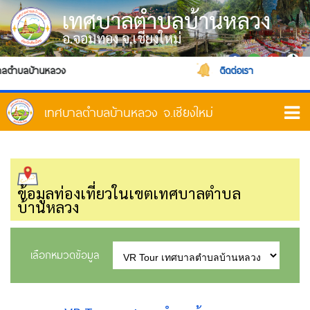
เทศบาลตำบลบ้านหลวง
อ.จอมทอง จ.เชียงใหม่
บาลตำบลบ้านหลวง
ติดต่อเรา
ข้อมูลท่องเที่ยวในเขตเทศบาลตำบล
บ้านหลวง
เลือกหมวดข้อมูล