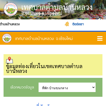
เทศบาลตำบลบ้านหลวง
อ.จอมทอง จ.เชียงใหม่
ลตำบลบ้านหลวง
ติดต่อเรา
ข้อมูลท่องเที่ยวในเขตเทศบาลตำบล
บ้านหลวง
เลือกหมวดข้อมูล