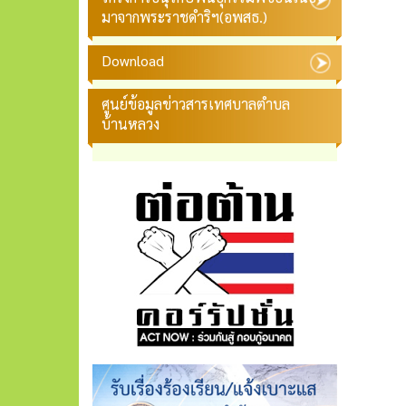
มาจากพระราชดำริฯ(อพสธ.)
Download
ศูนย์ข้อมูลข่าวสารเทศบาลตำบล
บ้านหลวง