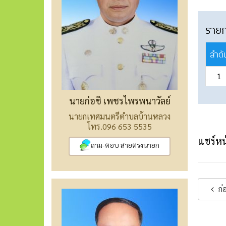
ราย
ลำดั
1
นายก่อชิ เพชรไพรพนาวัลย์
นายกเทศมนตรีตำบลบ้านหลวง
โทร.096 653 5535
แชร์หน้
ถาม-ตอบ สายตรงนายก
ก่