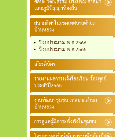
ศิลปะ วัฒนธรรม ประเพณี ศาสนา
เเละภูมิปัญญาท้องถิ่น
สนามกีฬาในเขตเทศบาลตำบล
บ้านหลวง
ปีงบประมาณ พ.ศ.2566
ปีงบประมาณ พ.ศ.2565
เกียรติบัตร
รายงานผลการเเจ้งร้องเรียน-ร้องทุกข์
ประจำปี2565
งานพัฒนาชุมชน เทศบาลตำบล
บ้านหลวง
การดูแลผู้มีภาวะพึ่งพิงในชุมชน
โครงการอนุรักษ์พันธุกรรมพืชอันเนื่อง