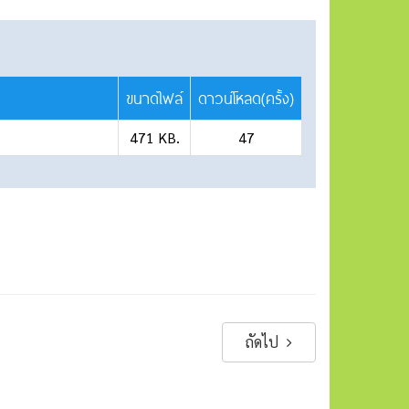
ขนาดไฟล์
ดาวน์โหลด(ครั้ง)
471 KB.
47
ถัดไป