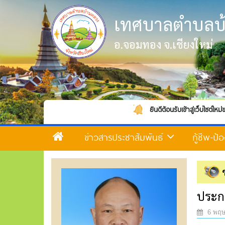
เทศบาลตำบลบ
อ.จอมทอง จ.เชียงใหม่
ยินดีต้อนรับเข้าสู่เว็บไซต์ใหม่ของเทศบาลตำบลบ
ข่าวสารประชาสัมพันธ์
กู้ชีพ-ป
ประกา
6 พฤษ