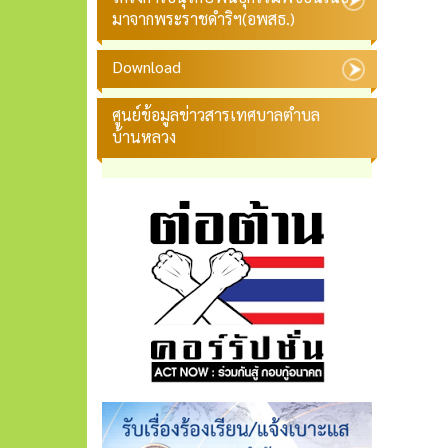
มาจากพระราชดำริฯ(อพสธ.)
Download
ศูนย์ข้อมูลข่าวสารเทศบาลตำบล
บ้านหลวง