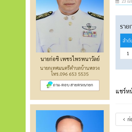
23 เม
ราย
ลำดั
1
นายก่อชิ เพชรไพรพนาวัลย์
นายกเทศมนตรีตำบลบ้านหลวง
โทร.096 653 5535
ถาม-ตอบ สายตรงนายก
แชร์หน้
ก่