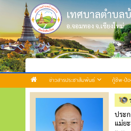
เทศบาลตำบลบ
อ.จอมทอง จ.เชียงใหม่
ยินด
ข่าวสารประชาสัมพันธ์
กู้ชีพ-ป
ประก
แม่ยะ