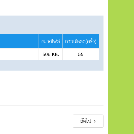
ขนาดไฟล์
ดาวน์โหลด(ครั้ง)
506 KB.
55
ถัดไป