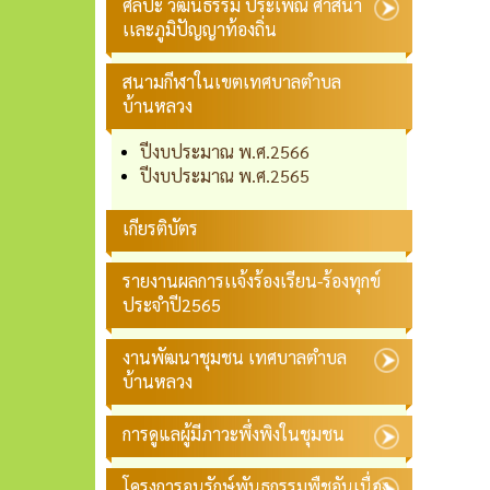
ศิลปะ วัฒนธรรม ประเพณี ศาสนา
เเละภูมิปัญญาท้องถิ่น
สนามกีฬาในเขตเทศบาลตำบล
บ้านหลวง
ปีงบประมาณ พ.ศ.2566
ปีงบประมาณ พ.ศ.2565
เกียรติบัตร
รายงานผลการเเจ้งร้องเรียน-ร้องทุกข์
ประจำปี2565
งานพัฒนาชุมชน เทศบาลตำบล
บ้านหลวง
การดูแลผู้มีภาวะพึ่งพิงในชุมชน
โครงการอนุรักษ์พันธุกรรมพืชอันเนื่อง