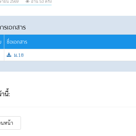
ษายน 2569
อ่าน 53 ครั้ง
การเอกสาร
บ
ชื่อเอกสาร
ม.18
านี้:
อนหน้า