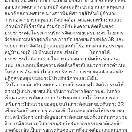
นายกเทศมนตรีตำบลบ้านหลวง พร้อมด้วย นายอภิสิทธิ์ ยลละ
ออ ปลัดเทศบาล นายสมบัติ จอมมลทิน ประธานสภาเทศบาล 
สมาชิกสภาเทศบาล นางสาวพิมพ์ศา วสุสิริธันย์ ผู้อำนวย
การกองสาธารณสุขและสิ่งแวดล้อม ตลอดจนพนักงานและ
เจ้าหน้าที่ที่เกี่ยวข้อง ร่วมจัดเวทีรับฟังความคิดเห็นของ
ประชาชนต่อโครงการบริหารจัดการขยะครบวงจร โดยการ
ฝังกลบตามหลักสุขาภิบาล การคัดแยกขยะด้วยหลัก 3R และ
ระบบการกำจัดสิ่งปฏิกูลแบบบ่อหมักไร้อากาศ ณ หอประชุม
หมู่บ้าน หมู่ที่ 10 บ้านแม่หอย เพื่อเปิด          โอกาสให้
ประชาชนได้มีส่วนร่วมในการแสดงความคิดเห็น ข้อเสนอ
แนะ และแลกเปลี่ยนความคิดเห็นเกี่ยวกับแนวทางการดำเนิน
โครงการ อันจะนำไปสู่การบริหารจัดการขยะมูลฝอยและสิ่ง
ปฏิกูลของชุมชนอย่างมีประสิทธิภาพและยั่งยืน
 ในโอกาสเดียวกัน เทศบาลตำบลบ้านหลวงได้จัดกิจกรรมให้
ความรู้แก่ประชาชนเกี่ยวกับการบริหารจัดการขยะในครัว
เรือน และการคัดแยกขยะ 5 ประเภท ภายใต้ โครงการส่ง
เสริมการมีส่วนร่วมของชุมชนในการคัดแยกขยะต้นทาง 3R 
เพื่อเสริมสร้างความรู้ ความเข้าใจ และส่งเสริมให้ประชาชน
ตระหนักถึงความสำคัญของการคัดแยกขยะตั้งแต่ต้นทาง รวม
ถึงการมีส่วนร่วมในการอนุรักษ์ทรัพยากรธรรมชาติและสิ่ง
แวดล้อม อันเป็นการยกระดับคุณภาพสิ่งแวดล้อมและคุณภาพ