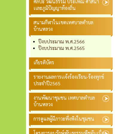
ศิลปะ วัฒนธรรม ประเพณี ศาสนา
เเละภูมิปัญญาท้องถิ่น
สนามกีฬาในเขตเทศบาลตำบล
บ้านหลวง
ปีงบประมาณ พ.ศ.2566
ปีงบประมาณ พ.ศ.2565
เกียรติบัตร
รายงานผลการเเจ้งร้องเรียน-ร้องทุกข์
ประจำปี2565
งานพัฒนาชุมชน เทศบาลตำบล
บ้านหลวง
การดูแลผู้มีภาวะพึ่งพิงในชุมชน
โครงการอนุรักษ์พันธุกรรมพืชอันเนื่อง