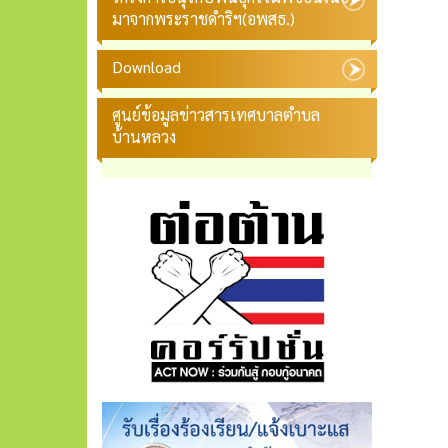
มาจากพระราชดำริฯ(อพสธ.)
Download
ศูนย์ข้อมูลข่าวสารเทศบาลตำบล
บ้านหลวง