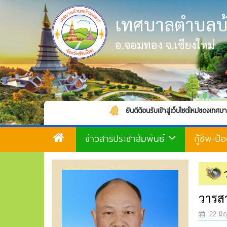
เทศบาลตำบลบ
อ.จอมทอง จ.เชียงใหม่
ยินดีต้อนรับเข้าสู่เว็บไซต์ใหม่ของเทศบาลตำบลบ้านหลวง
ข่าวสารประชาสัมพันธ์
กู้ชีพ-ป
วารส
22 มิถ