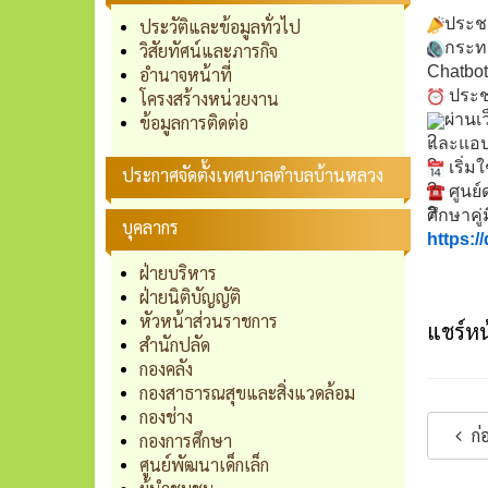
ประช
ประวัติและข้อมูลทั่วไป
กระท
วิสัยทัศน์และภารกิจ
Chatbot
อำนาจหน้าที่
ประชา
โครงสร้างหน่วยงาน
ผ่านเ
ข้อมูลการติดต่อ
และแอป
เริ่ม
ประกาศจัดตั้งเทศบาลตำบลบ้านหลวง
ศูนย
ศึกษาคู
บุคลากร
https:
ฝ่ายบริหาร
ฝ่ายนิติบัญญัติ
หัวหน้าส่วนราชการ
แชร์หน้
สำนักปลัด
กองคลัง
กองสาธารณสุขและสิ่งแวดล้อม
กองช่าง
ก่
กองการศึกษา
ศูนย์พัฒนาเด็กเล็ก