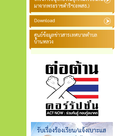
มาจากพระราชดำริฯ(อพสธ.)
Download
ศูนย์ข้อมูลข่าวสารเทศบาลตำบล
บ้านหลวง