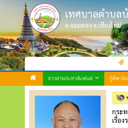
เทศบาลตำบลบ
อ.จอมทอง จ.เชียงใหม่
ยินดีต้อนรับเข้าสู่เว็บไซ
ข่าวสารประชาสัมพันธ์
กู้ชีพ-ป
กระท
เรื่อ