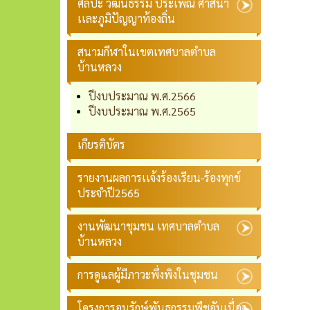
ศิลปะ วัฒนธรรม ประเพณี ศาสนา
เเละภูมิปัญญาท้องถิ่น
สนามกีฬาในเขตเทศบาลตำบล
บ้านหลวง
ปีงบประมาณ พ.ศ.2566
ปีงบประมาณ พ.ศ.2565
เกียรติบัตร
รายงานผลการเเจ้งร้องเรียน-ร้องทุกข์
ประจำปี2565
งานพัฒนาชุมชน เทศบาลตำบล
บ้านหลวง
การดูแลผู้มีภาวะพึ่งพิงในชุมชน
โครงการอนุรักษ์พันธุกรรมพืชอันเนื่อง