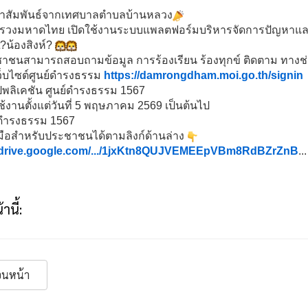
าสัมพันธ์จากเทศบาลตำบลบ้านหลวง
รวงมหาดไทย เปิดใช้งานระบบแพลตฟอร์มบริหารจัดการปัญหาและติ
?น้องสิงห์?
ชนสามารถสอบถามข้อมูล การร้องเรียน ร้องทุกข์ ติดตาม ทางช่อง
ว็บไซต์ศูนย์ดำรงธรรม
https://damrongdham.moi.go.th/signin
พลิเคชัน ศูนย์ดำรงธรรม 1567
ใช้งานตั้งแต่วันที่ 5 พฤษภาคม 2569 เป็นต้นไป
์ดำรงธรรม 1567
่มือสำหรับประชาชนได้ตามลิงก์ด้านล่าง
//drive.google.com/.../1jxKtn8QUJVEMEEpVBm8RdBZrZnB
...
านี้:
อนหน้า