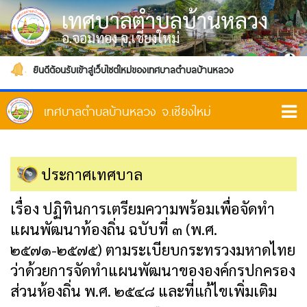
เทศบาลตำบลบ้านหลวง
อ.จอมทอง จ.เชียงใหม่
ยินดีต้อนรับเข้าสู่เว็บไซต์ใหม่ของเทศบาลตำบลบ้านหลวง
ประกาศเทศบาล
เรื่อง ปฏิทินการเตรียมความพร้อมเพื่อจัดทำ
แผนพัฒนาท้องถิ่น ฉบับที่ ๓ (พ.ศ.
๒๕๗๑-๒๕๗๕) ตามระเบียบกระทรวงมหาดไทย
ว่าด้วยการจัดทำแผนพัฒนาขององค์กรปกครอง
ส่วนห้องถิ่น พ.ศ. ๒๕๔๘ และที่แก้ไขเพิ่มเติม