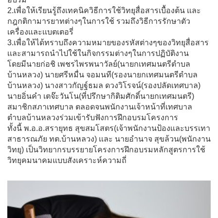
2.เพื่อให้เรียนรู้ถึงเทคนิควิธีการใช้วิทยุสื่อสารเบื้องต้น เเละ
กฎกติกามารยาทต่างๆในการใช้ รวมถึงวิธีการรักษาตัว
เครื่องเเละเเบตเตอรี่
3.เพื่อให้ได้ทราบถึงความหมายของรหัสต่างๆของวิทยุสื่อสาร
เเละสามารถนำไปใช้ในกิจกรรมต่างๆในการปฏิบัติงาน
โดยมีนายก่อชิ เพชรไพรพนาวัลย์(นายกเทศมนตรีตำบล
บ้านหลวง) นายศรีหมื่น จอมนที(รองนายกเทศมนตรีตำบล
บ้านหลวง) นางสาวกัญฐ์ธมล ดวงวิโรจน์(รองปลัดเทศบาล)
นายอิ่นคำ เตจ๊ะวันโน(ที่ปรึกษากิติมศักดิ์นายกเทศมนตรี)
สมาชิกสภาเทศบาล ตลอดจนพนักงานเจ้าหน้าที่เทศบาล
ตำบลบ้านหลวงร่วมเข้ารับฟังการฝึกอบรมโครงการ
ทั้งนี้ พ.อ.อ.สรายุทธ สุขสมโสตร(เจ้าพนักงานป้องเเละบรรเทา
สาธารณภัย ทต.บ้านหลวง) เเละ นายอำนาจ สุขล้วน(พนักงาน
วิทยุ) เป็นวิทยากรบรรยายโครงการฝึกอบรมหลักสูตรการใช้
วิทยุคมนาคมแบบสังเคราะห์ความถี่