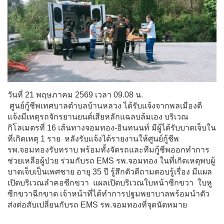
วันที่ 21 พฤษภาคม 2569 เวลา 09.08 น. 
 ศูนย์กู้ชีพเทศบาลตำบลบ้านหลวง ได้รับแจ้งจากพลเมืองดี 
แจ้งมีเหตุรถจักรยานยนต์เสียหลักแฉลบล้มเอง บริเวณ
กิโลเมตรที่ 16 เส้นทางจอมทอง-อินทนนท์ มีผู้ได้รับบาดเจ็บใน
ที่เกิดเหตุ 1 ราย  หลังรับแจ้งได้รายงานให้ศูนย์กู้ชีพ
รพ.จอมทองรับทราบ พร้อมทั้งจัดรถและทีมกู้ชีพออกทำการ
ช่วยเหลือผู้ป่วย ร่วมกับรถ EMS รพ.จอมทอง ในที่เกิดเหตุพบผู้
บาดเจ็บเป็นเพศชาย อายุ 35 ปี รู้สึกตัวดีถามตอบรู้เรื่อง มีแผล
เปิดบริเวณลำคอซีกขวา  แผลเปิดบริเวณใบหน้าซีกขวา  ใบหู
ซีกขวาฉีกขาด เจ้าหน้าที่ได้ทำการปฐมพยาบาลพร้อมนำตัว
ส่งต่อสับเปลี่ยนกับรถ EMS รพ.จอมทองที่จุดนัดหมาย